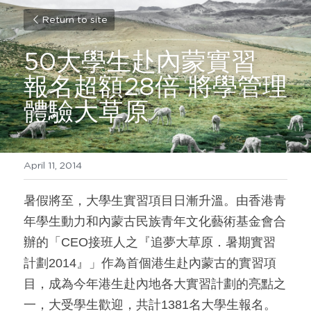
Return to site
50大學生赴內蒙實習 
報名超額28倍 將學管理
體驗大草原
April 11, 2014
暑假將至，大學生實習項目日漸升溫。由香港青
年學生動力和內蒙古民族青年文化藝術基金會合
辦的「CEO接班人之『追夢大草原．暑期實習
計劃2014』」作為首個港生赴內蒙古的實習項
目，成為今年港生赴內地各大實習計劃的亮點之
一，大受學生歡迎，共計1381名大學生報名。