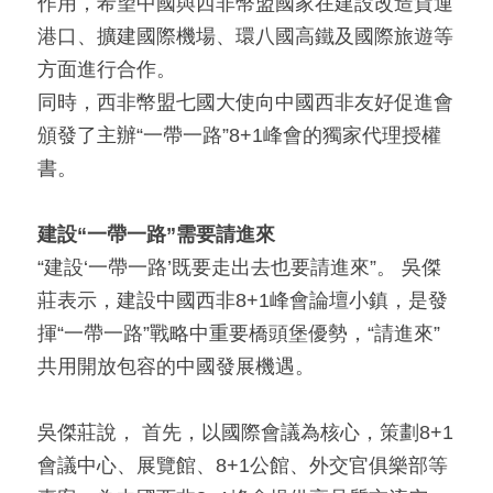
作用，希望中國與西非幣盟國家在建設改造貨運
港口、擴建國際機場、環八國高鐵及國際旅遊等
方面進行合作。
同時，西非幣盟七國大使向中國西非友好促進會
頒發了主辦“一帶一路”8+1峰會的獨家代理授權
書。
建設
“
一帶一路
”
需要請進來
“建設‘一帶一路’既要走出去也要請進來”。 吳傑
莊表示，建設中國西非8+1峰會論壇小鎮，是發
揮“一帶一路”戰略中重要橋頭堡優勢，“請進來”
共用開放包容的中國發展機遇。
吳傑莊說， 首先，以國際會議為核心，策劃8+1
會議中心、展覽館、8+1公館、外交官俱樂部等