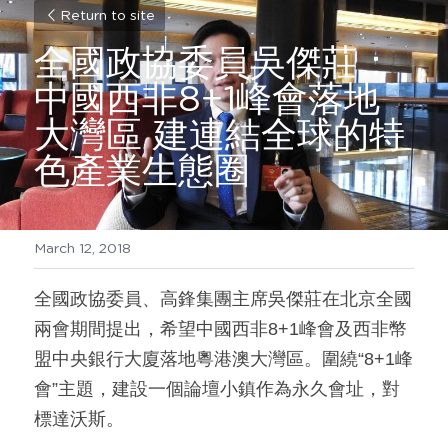
Return to site
全國政協委員吳傑莊：
中國西非8+1峰會落地
大灣區 建連結全球的特
色產業生態圈
March 12, 2018
全國政協委員、高鋒集團主席吳傑莊在北京全國
兩會期間提出，希望中國西非8+1峰會及西非幣
盟中央銀行大廈落地粵港澳大灣區。圍繞“8+1峰
會”主題，建設一個論壇小鎮作為永久會址，對
標達沃斯。