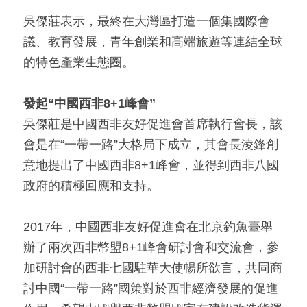
吳傑莊表示，最終在大灣區打造一個集國際會
議、教育發展，青年創業和高端旅遊等連結全球
的特色產業生態圈。
發起
“
中國西非
8+1
峰會
”
吳傑莊是中國西非友好促進會首席執行會長，該
會是在“一帶一路”大格局下成立，其會長淩鋒創
意地提出了中國西非8+1峰會，並得到西非八國
政府的積極回應和支持。
2017年，中國西非友好促進會在北京釣魚臺舉
辦了兩次西非幣盟8+1峰會研討會和交流會，參
加研討會的西非七國駐華大使暢所欲言，共同商
討中國“一帶一路”國策對於西非經濟發展的促進