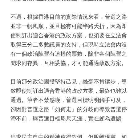
不過，根據香港目前的實際情況來看，普選之路
並非一帆風順，並且極有可能半路夭折，因為即
使制訂出適合香港的政改方案，也須要在立法會
取得三分二多數議員的支持，但現時立法會內沒
有一個政治陣營有這樣的票數，除非各個陣營之
間求同存異，互相妥協，才可能通過政改方案。
目前部分政治團體堅持己見，絲毫不肯讓步，導
致即使制訂出適合香港的政改方案，最終也難以
通過。筆者不禁感嘆，普選目標明明觸手可及，
卻因對普選之路「如何走」的分歧而導致普選停
滯不前，與普選目標咫尺天涯，實在頗為遺憾。
追求民主自由的精神值得欽佩，但脫離現實，如