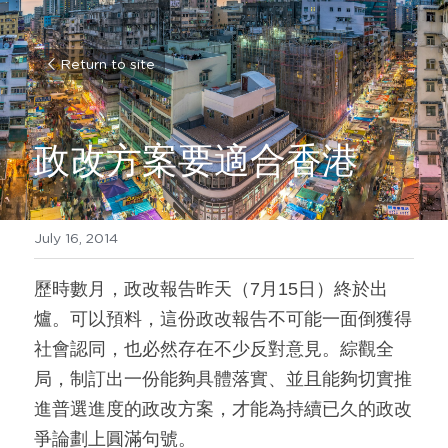
Return to site
政改方案要適合香港
July 16, 2014
歷時數月，政改報告昨天（7月15日）終於出
爐。可以預料，這份政改報告不可能一面倒獲得
社會認同，也必然存在不少反對意見。綜觀全
局，制訂出一份能夠具體落實、並且能夠切實推
進普選進度的政改方案，才能為持續已久的政改
爭論劃上圓滿句號。