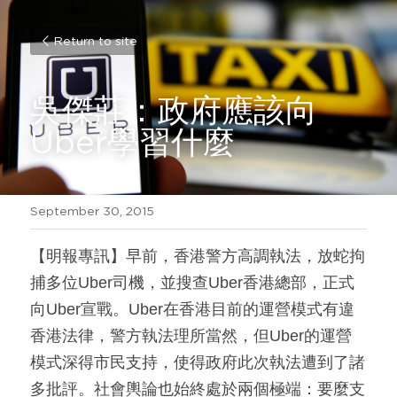
Return to site
吳傑莊：政府應該向
Uber學習什麼
September 30, 2015
【明報專訊】早前，香港警方高調執法，放蛇拘
捕多位Uber司機，並搜查Uber香港總部，正式
向Uber宣戰。Uber在香港目前的運營模式有違
香港法律，警方執法理所當然，但Uber的運營
模式深得市民支持，使得政府此次執法遭到了諸
多批評。社會輿論也始終處於兩個極端：要麼支