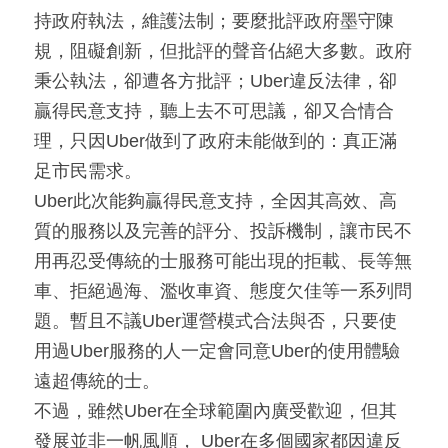
持政府執法，維護法制；要麼批評政府墨守陳
規，阻礙創新，但批評的聲音佔絕大多數。政府
秉公執法，卻遭各方批評；Uber違反法律，卻
贏得民意支持，聽上去不可思議，卻又合情合
理，只因Uber做到了政府未能做到的：真正滿
足市民需求。
Uber此次能夠贏得民意支持，全因其高效、高
質的服務以及完善的評分、投訴機制，讓市民不
用再忍受傳統的士服務可能出現的拒載、長等無
車、拒絕過海、濫收車資、態度欠佳等一系列問
題。暫且不議Uber運營模式合法與否，只要使
用過Uber服務的人一定會同意Uber的使用體驗
遠超傳統的士。
不過，雖然Uber在全球範圍內廣受歡迎，但其
發展並非一帆風順， Uber在多個國家都因違反