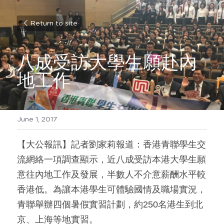
Return to site
八成受訪大學生願赴內
地工作
June 1, 2017
【大公報訊】記者劉家莉報道：香港青聯學生交
流網絡一項調查顯示，近八成受訪本港大學生願
意往內地工作及發展，半數人不介意薪酬水平較
香港低。為讓本港學生可體驗國情及職場實況，
青聯舉辦四個暑假實習計劃，約250名港生到北
京、上海等地實習。