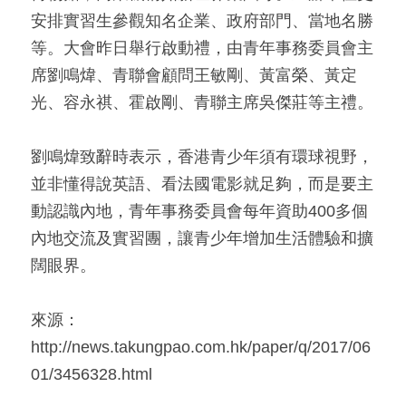
安排實習生參觀知名企業、政府部門、當地名勝
等。大會昨日舉行啟動禮，由青年事務委員會主
席劉鳴煒、青聯會顧問王敏剛、黃富榮、黃定
光、容永祺、霍啟剛、青聯主席吳傑莊等主禮。
劉鳴煒致辭時表示，香港青少年須有環球視野，
並非懂得說英語、看法國電影就足夠，而是要主
動認識內地，青年事務委員會每年資助400多個
內地交流及實習團，讓青少年增加生活體驗和擴
闊眼界。
來源：
http://news.takungpao.com.hk/paper/q/2017/06
01/3456328.html