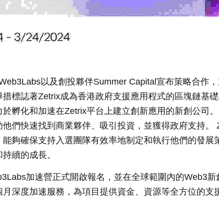
與Web3Labs以及創投夥伴Summer Capital宣布策略
措標誌著Zetrix成為香港政府支援應用程式的區塊鏈基
於孵化和加速在Zetrix平台上建立創新應用的新創公司
們快速找到商業夥伴、吸引投資，並獲得政府支持。 Zetri
，能夠確保支持入選團隊有效率地制定和執行他們的發展策
和持續的成長。
& Web3Labs加速營正式開啟報名，並在全球範圍內的Web
個月深度加速服務，為項目提供資金、資源等全方位的支