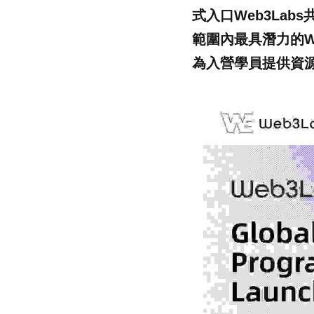
式入口Web3La
範圍內最具潛力的W
為入營學員提供資源