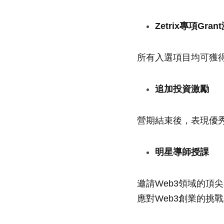
Zetrix專項Gran
所有入選項目均可獲得Zet
追加投資激勵
營期結束後，表現優
明星導師授課
邀請Web3領域的
應對Web3創業的挑