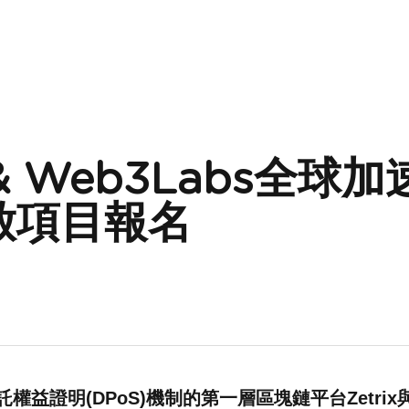
x & Web3Labs全
啟項目報名
託權益證明(DPoS)機制的第一層區塊鏈平台Zetrix與