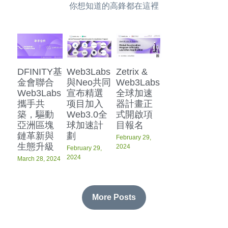
你想知道的高鋒都在這裡
DFINITY基
Web3Labs
Zetrix &
金會聯合
與Neo共同
Web3Labs
Web3Labs
宣布精選
全球加速
攜手共
项目加入
器計畫正
築，驅動
Web3.0全
式開啟項
亞洲區塊
球加速計
目報名
鏈革新與
劃
February 29,
生態升級
2024
February 29,
2024
March 28, 2024
More Posts