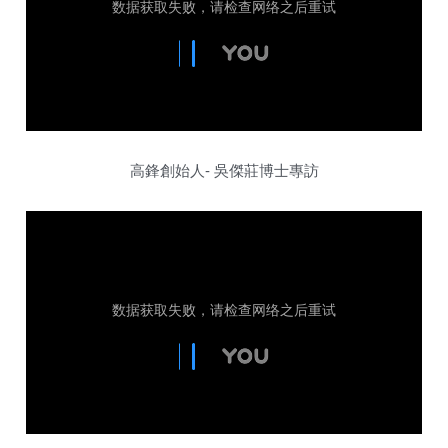
高鋒創始人- 吳傑莊博士專訪