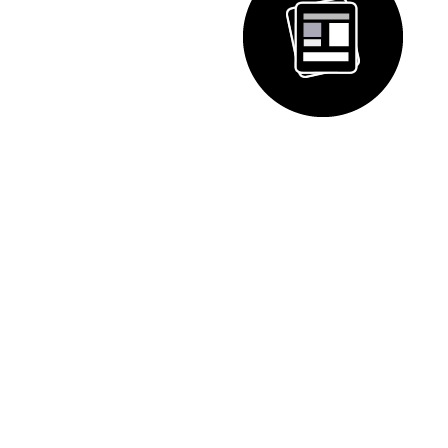
電話
遞交商業計劃書
+852 27762311
bp@gfdvc.com
電郵