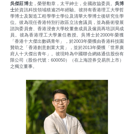
吳傑莊博士
，榮譽勳章，太平紳士
，
全國政協委員
。
吳博
士
於資訊科技領域積逾25年經驗。彼持有香港理工大學哲
學博士及製造工程學學士學位及清華大學博士後研究生學
位。彼為現任香港特別行政區立法會議員，並為藝術發展
諮詢委員會、香港浸會大學校董會成員及僱員再培訓局成
員。彼為香港理工大學兼任教授。吳博士於2000年榮獲
「香港十大傑出數碼青年」，於2003年榮獲由香港科技園
贊助之「香港創意創業大賞」，並於2013年榮獲「世界廣
府人十大傑出青年」。彼現時為中國聯合網絡通信股份有
限公司（股份代號：600050）（在上海證券交易所上市）
之獨立董事
。