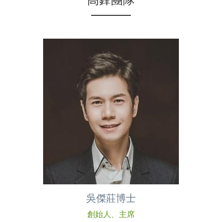
高鋒團隊
吳傑莊博士
創始人、主席